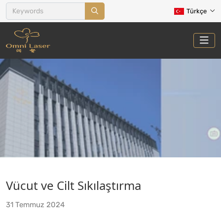
Türkçe
VÜCUT VE CILT SIKILAŞTIRMA
Vücut ve Cilt Sıkılaştırma
Ev
Tedaviler
Vücut ve Cilt Sıkılaştırma
31 Temmuz 2024