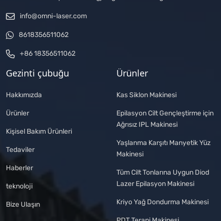
info@omni-laser.com
8618356511062
+86 18356511062
Gezinti çubuğu
Ürünler
Hakkımızda
Kas Siklon Makinesi
Ürünler
Epilasyon Cilt Gençleştirme için
Ağrısız IPL Makinesi
Kişisel Bakım Ürünleri
Yaşlanma Karşıtı Manyetik Yüz
Tedaviler
Makinesi
Haberler
Tüm Cilt Tonlarına Uygun Diod
Lazer Epilasyon Makinesi
teknoloji
Kriyo Yağ Dondurma Makinesi
Bize Ulaşın
PDT Terapi Makinesi