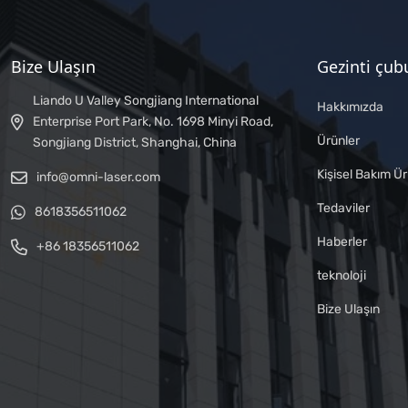
Bize Ulaşın
Gezinti çu
Liando U Valley Songjiang International
Hakkımızda
Enterprise Port Park, No. 1698 Minyi Road,
Ürünler
Songjiang District, Shanghai, China
Kişisel Bakım Ür
info@omni-laser.com
Tedaviler
8618356511062
Haberler
+86 18356511062
teknoloji
Bize Ulaşın