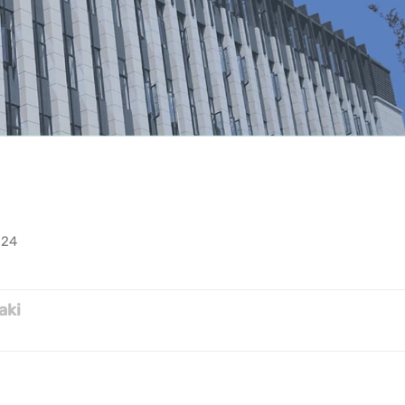
HAKKIMIZDA
Ev
Hakkımızda
024
aki