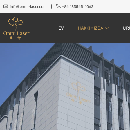
info@omni-laser.com
|
+86 18356511062
EV
HAKKIMIZDA
ÜR