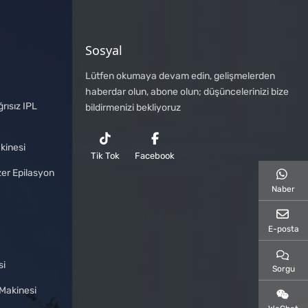
Sosyal
Lütfen okumaya devam edin, gelişmelerden
haberdar olun, abone olun; düşüncelerinizi bize
rısız IPL
bildirmenizi bekliyoruz
kinesi
Tik Tok
Facebook
zer Epilasyon
Naber
E-posta
si
Sorgu
Makinesi