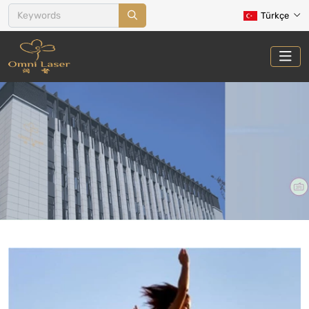
Türkçe
VÜCUT ŞEKILLENDIRME VE
SELÜLIT
Ev
Tedaviler
Vücut Şekillendirme ve Selülit