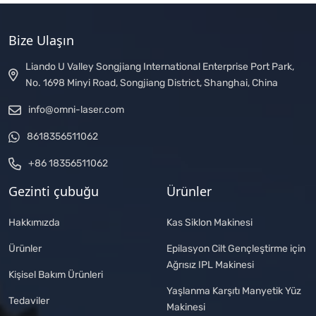
Bize Ulaşın
Liando U Valley Songjiang International Enterprise Port Park,
No. 1698 Minyi Road, Songjiang District, Shanghai, China
info@omni-laser.com
8618356511062
+86 18356511062
Gezinti çubuğu
Ürünler
Hakkımızda
Kas Siklon Makinesi
Ürünler
Epilasyon Cilt Gençleştirme için
Ağrısız IPL Makinesi
Kişisel Bakım Ürünleri
Yaşlanma Karşıtı Manyetik Yüz
Tedaviler
Makinesi