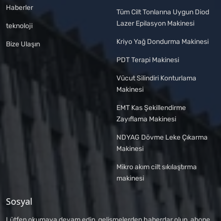
Haberler
Tüm Cilt Tonlarına Uygun Diod
Lazer Epilasyon Makinesi
teknoloji
Kriyo Yağ Dondurma Makinesi
Bize Ulaşın
PDT Terapi Makinesi
Vücut Silindiri Konturlama
Makinesi
EMT Kas Şekillendirme
Zayıflama Makinesi
NDYAG Dövme Leke Çıkarma
Makinesi
Mikro akım cilt sıkılaştırma
makinesi
Sosyal
Lütfen okumaya devam edin, gelişmelerden haberdar olun, abone