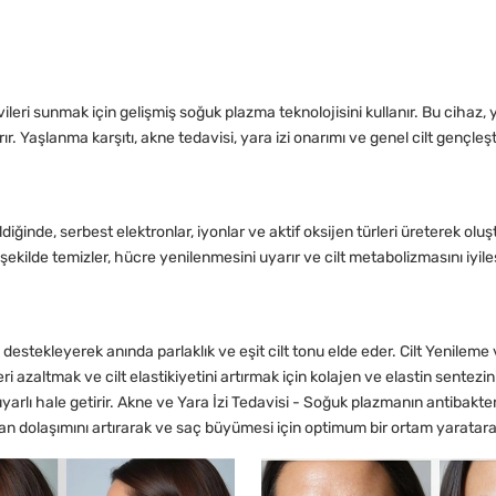
ileri sunmak için gelişmiş soğuk plazma teknolojisini kullanır. Bu cihaz, 
ırır. Yaşlanma karşıtı, akne tedavisi, yara izi onarımı ve genel cilt gençleşt
ildiğinde, serbest elektronlar, iyonlar ve aktif oksijen türleri üreterek o
bir şekilde temizler, hücre yenilenmesini uyarır ve cilt metabolizmasını iyil
stekleyerek anında parlaklık ve eşit cilt tonu elde eder. Cilt Yenileme ve
eri azaltmak ve cilt elastikiyetini artırmak için kolajen ve elastin sentezin
lı hale getirir. Akne ve Yara İzi Tedavisi - Soğuk plazmanın antibakteriy
 dolaşımını artırarak ve saç büyümesi için optimum bir ortam yaratarak sa