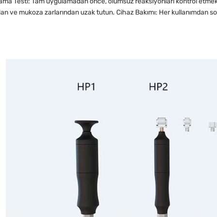
in. Yama Testi: Tam uygulamadan önce, olumsuz reaksiyonları kontrol etmek
an ve mukoza zarlarından uzak tutun. Cihaz Bakımı: Her kullanımdan sonra