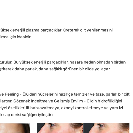
yüksek enerjili plazma parçacıkları üreterek cilt yenilenmesini
irme için idealdir.
luşturulur. Bu yüksek enerjili parçacıklar, hasara neden olmadan birden
eştirerek daha parlak, daha sağlıklı görünen bir cilde yol açar.
 Peeling - Ölü deri hücrelerini nazikçe temizler ve taze, parlak bir cilt
i artırır. Gözenek İnceltme ve Gelişmiş Emilim - Cildin hidrofilikliğini
el özellikleri iltihabı azaltmaya, akneyi kontrol etmeye ve yara izi
ç derisi sağlığını iyileştirir.