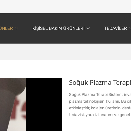
ÜNLER
KIŞISEL BAKIM ÜRÜNLERI
TEDAVILER
Soğuk Plazma Terap
Soğuk Plazma Terapi Sistemi, invaz
plazma teknolojisini kullanır. Bu c
etkinleştirir, kolajen üretimini des
tedavisi, yara izi onarımı ve genel 