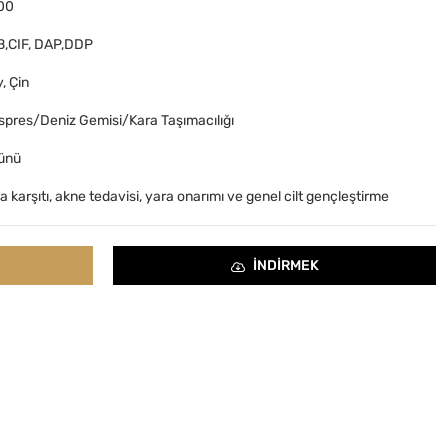
00
B,CIF, DAP,DDP
, Çin
pres/Deniz Gemisi/Kara Taşımacılığı
günü
 karşıtı, akne tedavisi, yara onarımı ve genel cilt gençleştirme
INDIRMEK