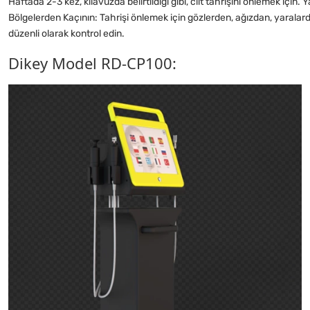
Haftada 2-3 kez, kılavuzda belirtildiği gibi, cilt tahrişini önlemek iç
Bölgelerden Kaçının: Tahrişi önlemek için gözlerden, ağızdan, yaralard
düzenli olarak kontrol edin.
Dikey Model RD-CP100: