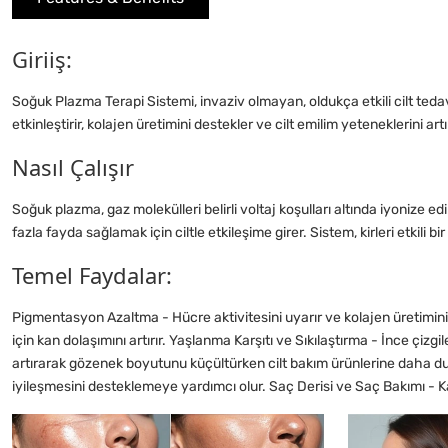
Giriiş:
Soğuk Plazma Terapi Sistemi, invaziv olmayan, oldukça etkili cilt tedav
etkinleştirir, kolajen üretimini destekler ve cilt emilim yeteneklerini art
Nasıl Çalışır
Soğuk plazma, gaz molekülleri belirli voltaj koşulları altında iyonize ed
fazla fayda sağlamak için ciltle etkileşime girer. Sistem, kirleri etkili 
Temel Faydalar:
Pigmentasyon Azaltma - Hücre aktivitesini uyarır ve kolajen üretimini de
için kan dolaşımını artırır. Yaşlanma Karşıtı ve Sıkılaştırma - İnce çizgil
artırarak gözenek boyutunu küçültürken cilt bakım ürünlerine daha duyar
iyileşmesini desteklemeye yardımcı olur. Saç Derisi ve Saç Bakımı - Kan