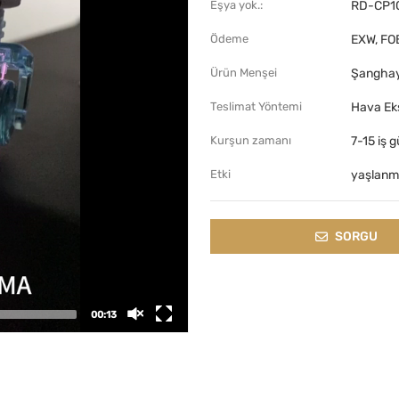
RD-CP1
Eşya yok.:
EXW, FO
Ödeme
Şanghay
Ürün Menşei
Hava Eks
Teslimat Yöntemi
7-15 iş 
Kurşun zamanı
yaşlanma
Etki
SORGU
00:13