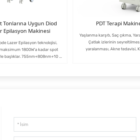
lt Tonlarına Uygun Diod
PDT Terapi Makin
r Epilasyon Makinesi
Yaşlanma karşıtı, Saç çıkma, Yara
Çatlak izlerinin seyreltilmes
ode Lazer Epilasyon teknolojisi,
yaralanması, Akne tedavisi, Ke
 maksimum 1800W'a kadar spot
yle başlıklar. 755nm+808nm+10 ...