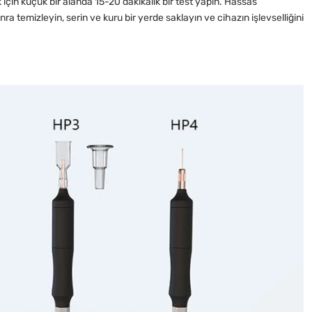
 için küçük bir alanda 15-20 dakikalık bir test yapın. Hassas
 temizleyin, serin ve kuru bir yerde saklayın ve cihazın işlevselliğini