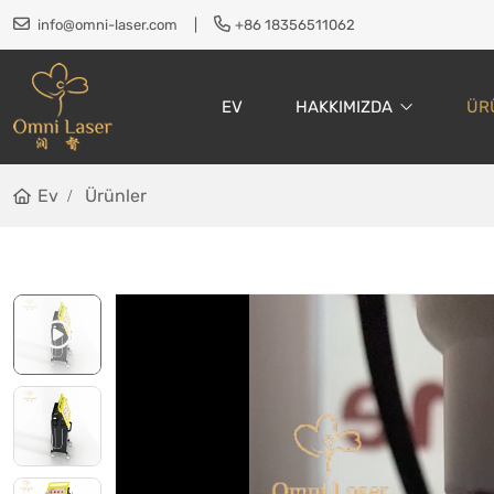
info@omni-laser.com
|
+86 18356511062
EV
HAKKIMIZDA
ÜR
Ev
Ürünler