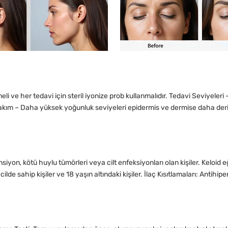
ymeli ve her tedavi için steril iyonize prob kullanmalıdır. Tedavi Seviyele
Bakım – Daha yüksek yoğunluk seviyeleri epidermis ve dermise daha der
siyon, kötü huylu tümörleri veya cilt enfeksiyonları olan kişiler. Keloid eğ
ilde sahip kişiler ve 18 yaşın altındaki kişiler. İlaç Kısıtlamaları: Antihipe