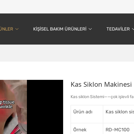
ÜNLER
KIŞISEL BAKIM ÜRÜNLERI
TEDAVILER
Kas Siklon Makinesi
Kas siklon Sistemi——çok işlevli fas
Ürün adı
Kas siklon si
Örnek
RD-MC100