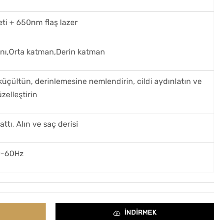
eti + 650nm flaş lazer
nı,Orta katman,Derin katman
küçültün, derinlemesine nemlendirin, cildi aydınlatın ve
elleştirin
attı, Alın ve saç derisi
0-60Hz
INDIRMEK