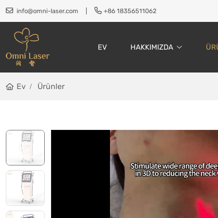
info@omni-laser.com
|
+86 18356511062
EV
HAKKIMIZDA
ÜR
Ev
Ürünler