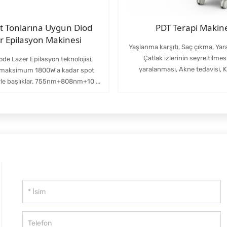
lt Tonlarına Uygun Diod
PDT Terapi Makin
r Epilasyon Makinesi
Yaşlanma karşıtı, Saç çıkma, Yara
Çatlak izlerinin seyreltilmes
ode Lazer Epilasyon teknolojisi,
yaralanması, Akne tedavisi, Ke
 maksimum 1800W'a kadar spot
yle başlıklar. 755nm+808nm+10 ...