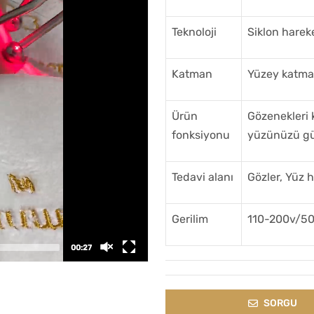
Teknoloji
Siklon harek
Katman
Yüzey katma
Ürün
Gözenekleri 
fonksiyonu
yüzünüzü güz
Tedavi alanı
Gözler, Yüz h
Gerilim
110-200v/5
00:27
SORGU