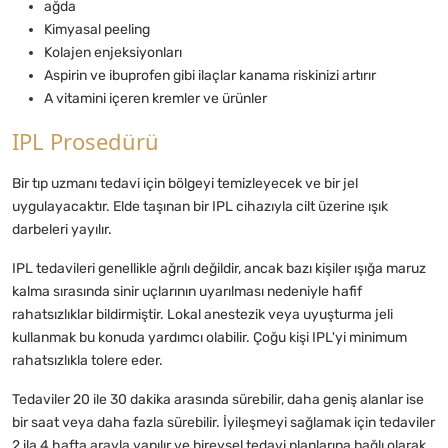
ağda
Kimyasal peeling
Kolajen enjeksiyonları
Aspirin ve ibuprofen gibi ilaçlar kanama riskinizi artırır
A vitamini içeren kremler ve ürünler
IPL Prosedürü
Bir tıp uzmanı tedavi için bölgeyi temizleyecek ve bir jel
uygulayacaktır. Elde taşınan bir IPL cihazıyla cilt üzerine ışık
darbeleri yayılır.
IPL tedavileri genellikle ağrılı değildir, ancak bazı kişiler ışığa maruz
kalma sırasında sinir uçlarının uyarılması nedeniyle hafif
rahatsızlıklar bildirmiştir. Lokal anestezik veya uyuşturma jeli
kullanmak bu konuda yardımcı olabilir. Çoğu kişi IPL'yi minimum
rahatsızlıkla tolere eder.
Tedaviler 20 ile 30 dakika arasında sürebilir, daha geniş alanlar ise
bir saat veya daha fazla sürebilir. İyileşmeyi sağlamak için tedaviler
2 ila 4 hafta arayla yapılır ve bireysel tedavi planlarına bağlı olarak