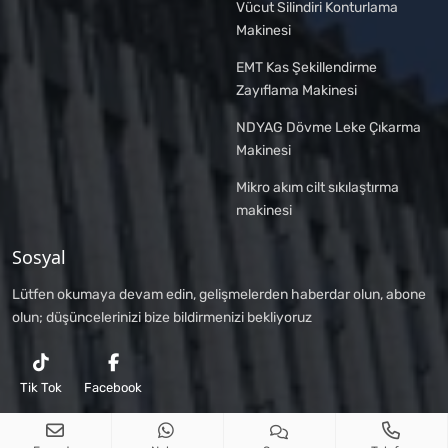
Vücut Silindiri Konturlama
Makinesi
EMT Kas Şekillendirme
Zayıflama Makinesi
NDYAG Dövme Leke Çıkarma
Makinesi
Mikro akım cilt sıkılaştırma
makinesi
Sosyal
Lütfen okumaya devam edin, gelişmelerden haberdar olun, abone
olun; düşüncelerinizi bize bildirmenizi bekliyoruz
Tik Tok
Facebook
Telif hakkı © 2026 Omni-Laser Skinology Co.,Ltd Bütün hakları saklıdır